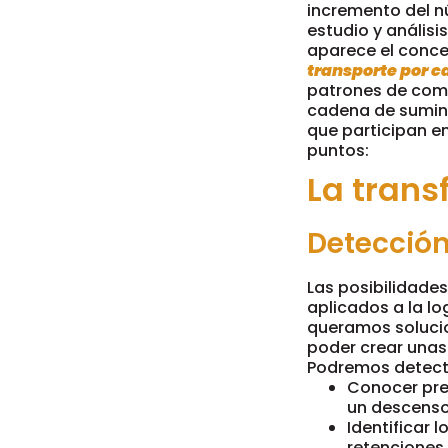
incremento del n
estudio y análisi
aparece el conc
transporte por c
patrones de comp
cadena de suminis
que participan en
puntos:
La trans
Detección
Las posibilidades
aplicados a la l
queramos solucio
poder crear unas
Podremos detecta
Conocer pre
un descenso
Identificar 
retenciones