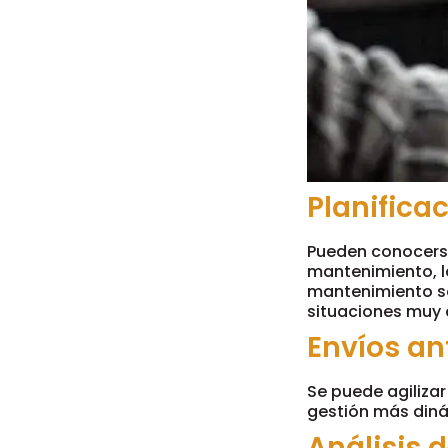
Planifica
Pueden conocerse 
mantenimiento, l
mantenimiento se
situaciones muy 
Envíos an
Se puede agiliza
gestión más dinám
Análisis 