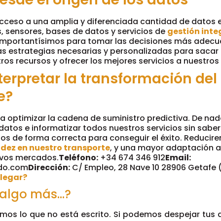
ceso a una amplia y diferenciada cantidad de datos 
, sensores, bases de datos y servicios de
gestión inte
importantísimos para tomar las decisiones más adecua
s estrategias necesarias y personalizadas para sacar
os recursos y ofrecer los mejores servicios a nuestros 
erpretar la transformación del
e?
ra optimizar la cadena de suministro predictiva. De nad
atos e informatizar todos nuestros servicios sin saber 
os de forma correcta para conseguir el éxito. Reducir
idez en nuestro transporte
, y una mayor adaptación a
uevos mercados.
Teléfono:
+34 674 346 912
Email:
ndo.com
Dirección:
C/ Empleo, 28 Nave 10 28906 Getafe 
legar?
 algo más…?
mos lo que no está escrito. Si podemos despejar tus 