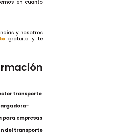
remos en cuanto
ancías y nosotros
to
gratuito y te
ormación
ector transporte
 cargadora-
ica para empresas
ón del transporte