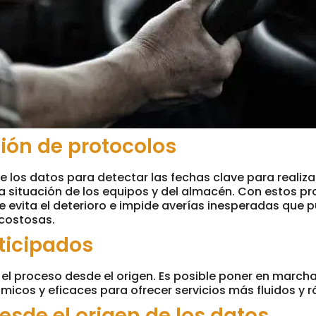
ción de protocolos
los datos para detectar las fechas clave para realizar
a situación de los equipos y del almacén. Con estos p
 evita el deterioro e impide averías inesperadas que 
costosas.
ticipados
r el proceso desde el origen. Es posible poner en marc
icos y eficaces para ofrecer servicios más fluidos y r
desde el origen de los datos