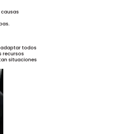
r causas
pas.
 adaptar todos
s recursos
tan situaciones