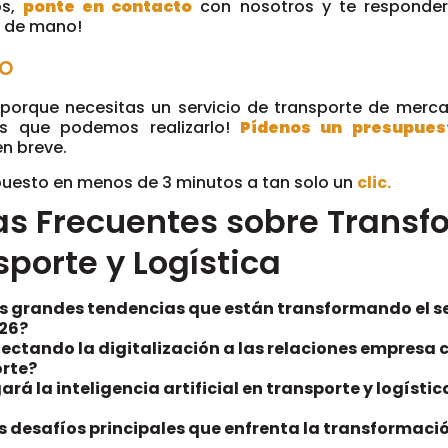
os,
ponte en contacto
con nosotros y te responde
o de mano!
o
 porque necesitas un servicio de transporte de merc
s que podemos realizarlo!
Pídenos un presupues
n breve.
upuesto en menos de 3 minutos a tan solo un
clic.
as Frecuentes sobre Transf
sporte y Logística
as grandes tendencias que están transformando el s
026?
ectando la digitalización a las relaciones empresa
rte?
ará la inteligencia artificial en transporte y logíst
s desafíos principales que enfrenta la transformaci