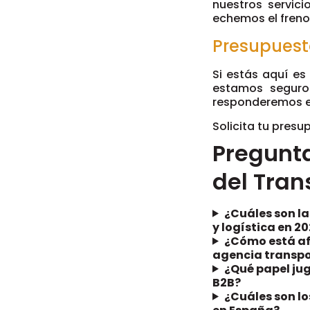
nuestros servici
echemos el fren
Presupuest
Si estás aquí es
estamos seguro
responderemos e
Solicita tu pres
Pregunt
del Tran
¿Cuáles son l
y logística en 2
¿Cómo está af
agencia transpo
¿Qué papel jug
B2B?
¿Cuáles son lo