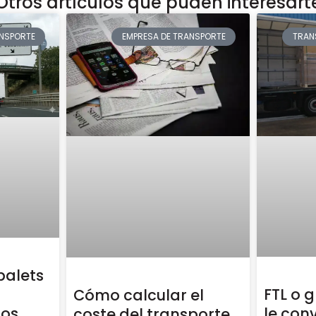
Otros artículos que puden interesart
ANSPORTE
EMPRESA DE TRANSPORTE
TRAN
palets
FTL o 
Cómo calcular el
zos
le con
coste del transporte