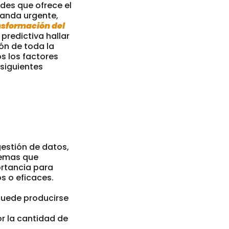
des que ofrece el
emanda urgente,
nsformación del
 predictiva hallar
ón de toda la
s los factores
 siguientes
gestión de datos,
blemas que
ortancia para
s o eficaces.
puede producirse
or la cantidad de