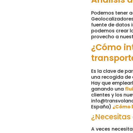
Podemos tener ac
Geolocalizadores
fuente de datos 
podemos crear la
provecho a nuestr
¿Cómo int
transport
Es la clave de pa
una recogida de d
Hay que emplearl
ganando una
flu
clientes y los n
info@transvola
España)
¿Cómo l
¿Necesitas
A veces necesita