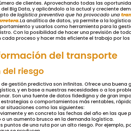
úmero de clientes. Aprovechando todas las oportunida
s del Big Data, y aplicándolo a la actual y creciente d
epto de
logística preventiva que ha provocado una
tra
arretera
.
La analítica de datos, ya permite a la logística
ortamiento y usarlos como herramienta para la gesti
tro. Con la posibilidad de hacer una previsión de todo
 cada proceso y hacer más eficiente el trabajo por los
formación del transporte
 del riesgo
 de gestión predictiva son infinitas. Ofrece una buena 
ogística, y en base a nuestras necesidades o a los pro
nar. Son una fuente de datos fidedigna y de gran imp
 estrategias o comportamientos más rentables, rápido
r situaciones como las siguientes:
viamente y en concreto las fechas del año en las que 
 o un aumento brusco en la demanda logística.
los puntos de una ruta por un alto riesgo. Por ejemplo, p
 que se producen.