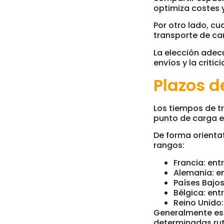
optimiza costes 
Por otro lado, cu
transporte de ca
La elección adec
envíos y la criti
Plazos d
Los tiempos de tr
punto de carga e
De forma orientat
rangos:
Francia: entr
Alemania: en
Países Bajos
Bélgica: ent
Reino Unido:
Generalmente est
determinadas rut