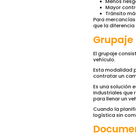
Menos riesgo
Mayor contro
Tránsito más
Para mercancías 
que la diferencia
Grupaje 
El grupaje consis
vehículo.
Esta modalidad p
contratar un ca
Es una solución 
industriales que 
para llenar un v
Cuando la planif
logística sin com
Document