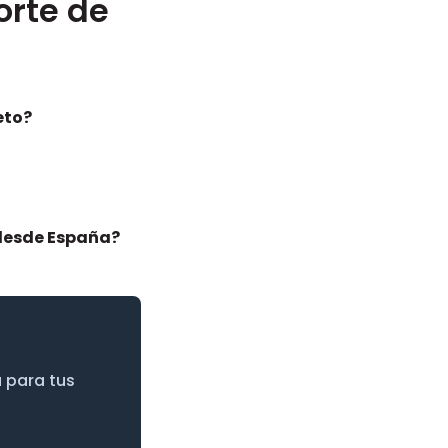
orte de
eto?
 desde España?
 para tus