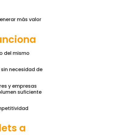
generar más valor
unciona
ro del mismo
 sin necesidad de
ores y empresas
olumen suficiente
mpetitividad
ets a