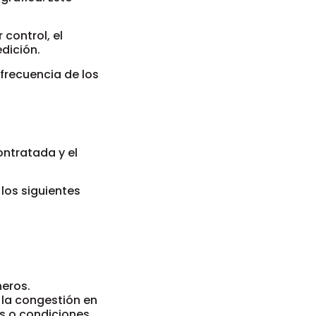
control, el
dición.
frecuencia de los
ontratada y el
 los siguientes
neros.
la congestión en
es o condiciones