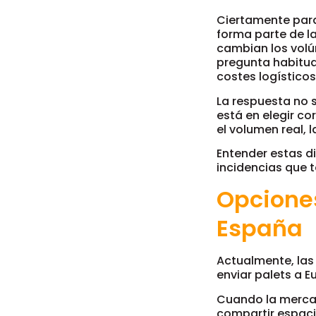
Ciertamente par
forma parte de l
cambian los vol
pregunta habitual
costes logístico
La respuesta no 
está en elegir c
el volumen real, 
Entender estas di
incidencias que 
Opciones
España
Actualmente, la
enviar palets a E
Cuando la mercan
compartir espaci