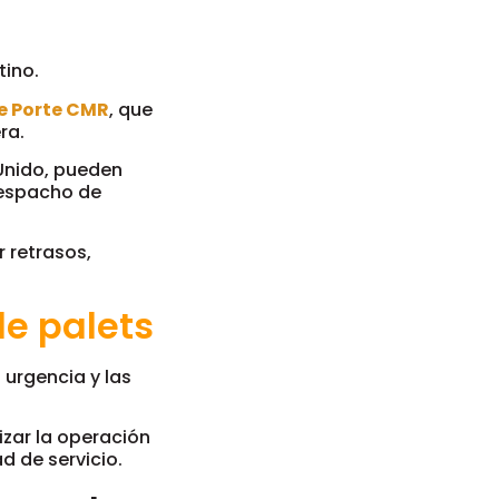
tino.
e Porte CMR
, que
ra.
Unido, pueden
despacho de
 retrasos,
de palets
 urgencia y las
izar la operación
d de servicio.