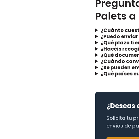
Pregunta
Palets a
¿Cuánto cuest
¿Puedo enviar 
¿Qué plazo tie
¿Hacéis recog
¿Qué document
¿Cuándo convi
¿Se pueden env
¿Qué países e
¿Deseas 
Solicita tu 
envíos de pa