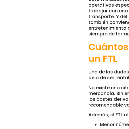
operativas espec
trabajar con una
transporte. Y de
también conviene 
entretenimiento 
siempre de forma
Cuántos 
un FTL
Una de las dudas
deja de ser renta
No existe una cif
mercancía. Sin e
los costes deriv
recomendable va
Además, el FTL o
Menor númer