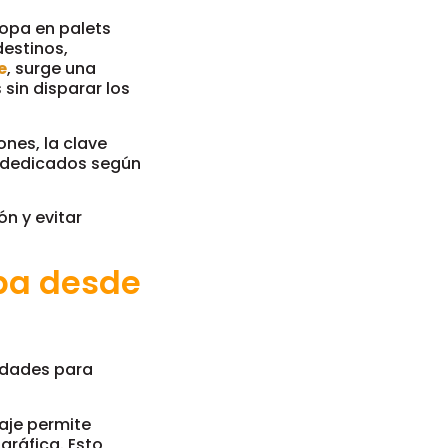
opa en palets
destinos,
e
, surge una
 sin disparar los
nes, la clave
s dedicados según
ón y evitar
opa desde
idades para
aje permite
gráfica. Esto