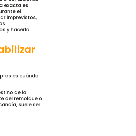
ha exacta es
urante el
ar imprevistos,
cas
gos y hacerlo
bilizar
mpras es cuándo
stino de la
e del remolque o
ancía, suele ser