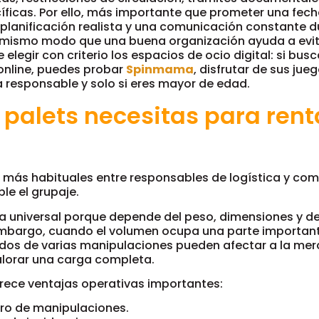
íficas. Por ello, más importante que prometer una fec
 planificación realista y una comunicación constante d
l mismo modo que una buena organización ayuda a evit
elegir con criterio los espacios de ocio digital: si bus
online, puedes probar
Spinmama
, disfrutar de sus jue
 responsable y solo si eres mayor de edad.
palets necesitas para renta
 más habituales entre responsables de logística y co
ble el grupaje.
ra universal porque depende del peso, dimensiones y de
mbargo, cuando el volumen ocupa una parte important
ados de varias manipulaciones pueden afectar a la merc
lorar una carga completa.
frece ventajas operativas importantes:
o de manipulaciones.