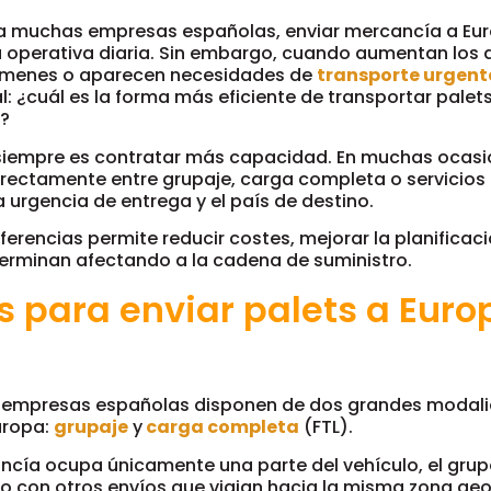
a muchas empresas españolas, enviar mercancía a Eur
a operativa diaria. Sin embargo, cuando aumentan los 
úmenes o aparecen necesidades de
transporte urgent
: ¿cuál es la forma más eficiente de transportar palets
s?
siempre es contratar más capacidad. En muchas ocasio
orrectamente entre grupaje, carga completa o servicio
la urgencia de entrega y el país de destino.
ferencias permite reducir costes, mejorar la planificaci
terminan afectando a la cadena de suministro.
 para enviar palets a Eur
s empresas españolas disponen de dos grandes modal
uropa:
grupaje
y
carga completa
(FTL).
cía ocupa únicamente una parte del vehículo, el grup
o con otros envíos que viajan hacia la misma zona geo